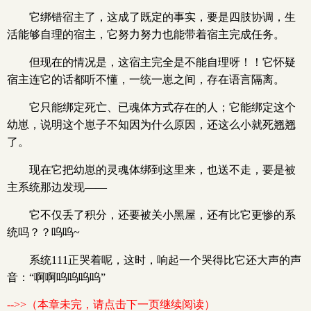
它绑错宿主了，这成了既定的事实，要是四肢协调，生
活能够自理的宿主，它努力努力也能带着宿主完成任务。
但现在的情况是，这宿主完全是不能自理呀！！它怀疑
宿主连它的话都听不懂，一统一崽之间，存在语言隔离。
它只能绑定死亡、已魂体方式存在的人；它能绑定这个
幼崽，说明这个崽子不知因为什么原因，还这么小就死翘翘
了。
现在它把幼崽的灵魂体绑到这里来，也送不走，要是被
主系统那边发现——
它不仅丢了积分，还要被关小黑屋，还有比它更惨的系
统吗？？呜呜~
系统111正哭着呢，这时，响起一个哭得比它还大声的声
音：“啊啊呜呜呜呜”
-->>（本章未完，请点击下一页继续阅读）