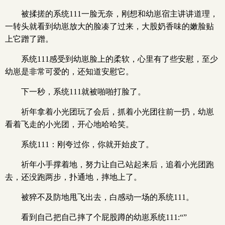
被揉搓的系统111一脸无奈，刚想和幼崽宿主讲讲道理，
一转头就看到幼崽放大的脸凑了过来，大股奶香味的嫩脸贴
上它蹭了蹭。
系统111感受到幼崽脸上的柔软，心里有了些安慰，至少
幼崽是非常可爱的，还知道安慰它。
下一秒，系统111就被啪啪打脸了。
祈年拿着小光团玩了会后，抓着小光团往前一扔，幼崽
看着飞走的小光团，开心地哈哈笑。
系统111：刚夸过你，你就开始皮了。
祈年小手撑着地，努力让自己站起来后，追着小光团跑
去，还没跑两步，扑通地，摔地上了。
被猝不及防地甩飞出去，白感动一场的系统111。
看到自己把自己摔了个屁股蹲的幼崽系统111:“”