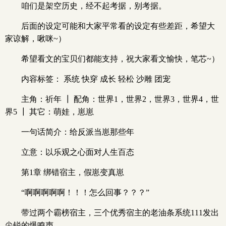
咱们是架空历史，经不起考据，别考据。
后面的设定可能和大家平常看的设定有些差距，希望大
家谅解，啾咪~）
希望看文的宝贝们都能支持，祝大家看文愉快，笔芯~）
内容标签： 系统 快穿 成长 轻松 沙雕 团宠
主角：祈年 ┃ 配角：世界1，世界2，世界3，世界4，世
界5 ┃ 其它：萌娃，崽崽
一句话简介：给反派当崽那些年
立意：以乐观之心面对人生百态
第1章 绑错宿主，假崽变真崽
“啊啊啊啊啊！！！怎么回事？？？”
带过两个霸榜宿主，三个优秀宿主的老油条系统111发出
尖锐的爆鸣声。