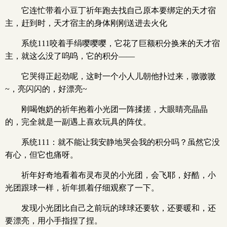
它连忙带着小豆丁祈年跑去找自己原本要绑定的天才宿
主，赶到时，天才宿主的身体刚刚送进去火化
系统111咬着手绢嘤嘤嘤，它花了巨额积分换来的天才宿
主，就这么没了呜呜，它的积分——
它哭得正起劲呢，这时一个小人儿朝他扑过来，嗷嗷嗷
~，亮闪闪的，好漂亮~
刚喝饱奶的祈年抱着小光团一阵揉搓，大眼睛亮晶晶
的，完全就是一副遇上喜欢玩具的阵仗。
系统111：就不能让我安静地哭会我的积分吗？虽然它没
有心，但它也痛呀。
祈年好奇地看着布灵布灵的小光团，会飞耶，好酷，小
光团跟球一样，祈年抓着仔细观察了一下。
发现小光团比自己之前玩的球球还要软，还要暖和，还
要漂亮，用小手指捏了捏。