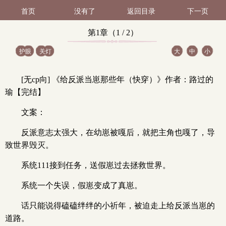
首页
没有了
返回目录
下一页
第1章（1 / 2）
护眼
关灯
大
中
小
[无cp向] 《给反派当崽那些年（快穿）》作者：路过的
瑜【完结】
文案：
反派意志太强大，在幼崽被嘎后，就把主角也嘎了，导
致世界毁灭。
系统111接到任务，送假崽过去拯救世界。
系统一个失误，假崽变成了真崽。
话只能说得磕磕绊绊的小祈年，被迫走上给反派当崽的
道路。