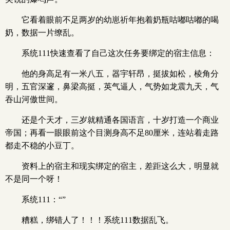
它看着眼前不足两岁的幼崽祈年抱着奶瓶咕嘟咕嘟的喝
奶，数据一片缭乱。
系统111快速查看了自己这次任务要绑定的宿主信息：
他的身高足有一米八五，器宇轩昂，挺拔如松，棱角分
明，五官深邃，鼻梁高挺，英气逼人，气势如龙震九天，气
吞山河傲世间。
还是个天才，三岁就精通各国语言，十岁打造一个商业
帝国；再看一眼眼前这个目测身高不足80厘米，连站着走路
都走不稳的小豆丁。
资料上的宿主和现实绑定的宿主，差距这么大，明显就
不是同一个呀！
系统111：“”
糟糕，绑错人了！！！系统111数据乱飞。