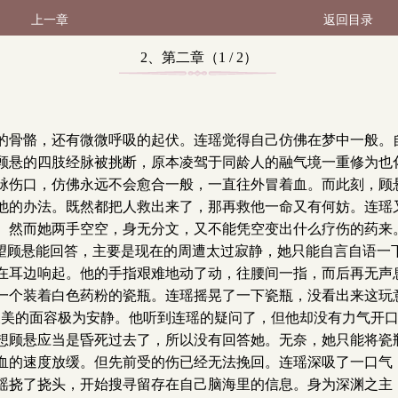
上一章
返回目录
2、第二章（1 / 2）
的骨骼，还有微微呼吸的起伏。连瑶觉得自己仿佛在梦中一般。
顾悬的四肢经脉被挑断，原本凌驾于同龄人的融气境一重修为也
脉伤口，仿佛永远不会愈合一般，一直往外冒着血。而此刻，顾
他的办法。既然都把人救出来了，那再救他一命又有何妨。连瑶
。然而她两手空空，身无分文，又不能凭空变出什么疗伤的药来
指望顾悬能回答，主要是现在的周遭太过寂静，她只能自言自语一
在耳边响起。他的手指艰难地动了动，往腰间一指，而后再无声
一个装着白色药粉的瓷瓶。连瑶摇晃了一下瓷瓶，没看出来这玩
俊美的面容极为安静。他听到连瑶的疑问了，但他却没有力气开
想顾悬应当是昏死过去了，所以没有回答她。无奈，她只能将瓷
血的速度放缓。但先前受的伤已经无法挽回。连瑶深吸了一口气
瑶挠了挠头，开始搜寻留存在自己脑海里的信息。身为深渊之主