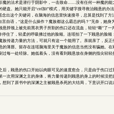
影魔的法术是潜行于阴影中，一击致命……没有任何一种魔的能
硬盘。她只能开启“ctrl加f”模式，用关键字搜寻救治顾悬的
连瑶念出这个关键词，在脑海的信息里快速搜寻，总算是找到了方
自言自语，“这是什么操作？魔族都这么霸总的吗？”无奈，她
悬脖颈上被先前黑衣男子所割的伤口还在流血，轻轻“嘶”了一
作停住了，轻柔的呼吸拂过他的脸颊。连瑶拍了一下顾悬的脸颊：
魔族传递力量的方法，可就只有这一个能用了。亲就亲了，反正
悬的薄唇。留存在连瑶脑海里关于魔族的信息当然没有骗她。在
刷过每一处经脉。她低着头，没有看到顾悬放在身侧的指尖轻轻
之后，顾悬的伤口开始以肉眼可见的速度愈合，只是由于伤口过重
第一次用深渊之主的身体，将力量传递到顾悬的身上的时候没把
，想到了原书中的深渊之主被顾悬杀死的大结局，下意识开口说道