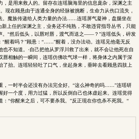
力，是用来救人的。留存在连瑶脑海里的信息庞杂，深渊之主
办法。现在顾悬由于连通全身的经脉被挑断，生命力从伤口流失，
法。魔族传递给人类力量的办法……连瑶屏气凝神，盘腿坐在
身为新上任的深渊之主，业务还不纯熟，不敢违背指导丛书，只能
声。“然后低头，以唇对唇，渡气而送之——？”连瑶低头，碎发
“醒着吗？”顾悬：“……”醒着，没办法动。连瑶见他毫无反
他也不知道。·自己把他从罗浮川救了出来，就不会让他死在自
双唇相触的一瞬间，连瑶仿佛吹气球一样，将身体之内属于深
抬了抬。连瑶轻轻吐了口气，坐起身来，垂眸去看顾悬四肢上
，一时半会还没有办法完全好。“这么神奇的吗……”连瑶研
握好一个度，用力过猛，所以反倒自己也体虚起来。连瑶觉得
：“你醒来之后，可不要杀我。”反正现在你也杀不死我。“