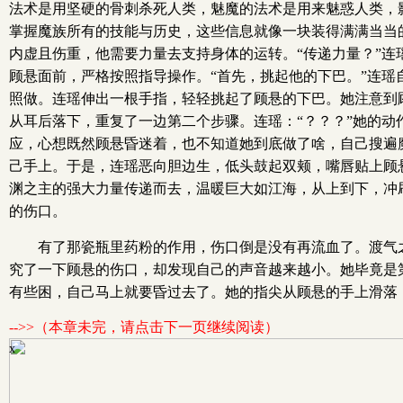
法术是用坚硬的骨刺杀死人类，魅魔的法术是用来魅惑人类，
掌握魔族所有的技能与历史，这些信息就像一块装得满满当当的
内虚且伤重，他需要力量去支持身体的运转。“传递力量？”
顾悬面前，严格按照指导操作。“首先，挑起他的下巴。”连瑶
照做。连瑶伸出一根手指，轻轻挑起了顾悬的下巴。她注意到顾
从耳后落下，重复了一边第二个步骤。连瑶：“？？？”她的动
应，心想既然顾悬昏迷着，也不知道她到底做了啥，自己搜遍
己手上。于是，连瑶恶向胆边生，低头鼓起双颊，嘴唇贴上顾
渊之主的强大力量传递而去，温暖巨大如江海，从上到下，冲
的伤口。
有了那瓷瓶里药粉的作用，伤口倒是没有再流血了。渡气
究了一下顾悬的伤口，却发现自己的声音越来越小。她毕竟是
有些困，自己马上就要昏过去了。她的指尖从顾悬的手上滑落
-->>（本章未完，请点击下一页继续阅读）
x