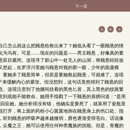
下一页
大
中
小
自己怎么就这么把顾悬给救出来了？她低头看了一眼顾悬的情
化为乌有。可是……现在的问题是——男主顾悬，好像真的要
悬双目紧闭。连瑶寻了群山中一处无人的山洞，将顾悬轻轻放
又想起，在罗浮川里她与顾悬对视的那一眼，少年的面庞模
。要她杀了顾悬简单，但若是要她救起顾悬，可就难了。连瑶
下来缓解内心的紧张。但没想到，这句话竟然得到了顾悬的回
息。连瑶注意到了他腰间挂着的黑色匕首，其上黑色的纹路繁
意到底能不能救命。她用手指戳了一下顾悬的肩膀问道：“是用
口回应她。她分析得没有错，他确实是要死了，就算用了瓷瓶里
瓶打开，将上面的药粉小心翼翼地倒在顾悬身上的伤口处。指
，听到顾悬的呼吸声越来越微弱，唇色逐渐变得苍白。话说像
，众魔之王，她可以使用任何种类魔族的技能。但是，骨魔的