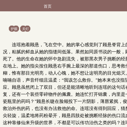
首页
护眼
关灯
连瑶抱着顾悬，飞在空中。她的掌心感觉到了顾悬脊背上
况，粘腻的鲜血从她的指缝间低落。果然如同原书说的一般，
死了。他的生命在她的怀中急剧流失，被那黑衣男子挑断的经
在地上。她的指尖按住顾悬右手腕上最深的那道伤口，思考救
糊，惟有那目光明亮，动人心魄，她不想让这明亮的目光熄灭
喃喃自语，声音纤细且温柔：“我该怎么救你。”她本来也没
应。顾悬虽然闭上了双目，但还是能清晰地听到连瑶的这句话
复，还有一个装些零碎物件的佩囊。她连忙打开锦囊，内里是
瓷瓶里的药吗？”顾悬长睫在脸颊投下一片阴影，薄唇紧抿，
救治外伤的药，也没有办法救他的命。连瑶没有得到回应，猜
尖轻旋，温柔地将药粉晕开，顾悬四肢处被挑断经脉的伤口流
这种靠修仙来升级的世界，不都是可以传功治伤之类的吗？连