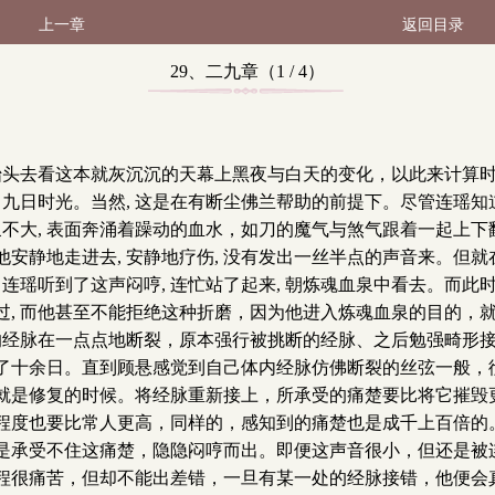
上一章
返回目录
29、二九章（1 / 4）
她抬头去看这本就灰沉沉的天幕上黑夜与白天的变化，以此来计算
了九日时光。当然, 这是在有断尘佛兰帮助的前提下。尽管连瑶
泉不大, 表面奔涌着躁动的血水，如刀的魔气与煞气跟着一起上下
静地走进去, 安静地疗伤, 没有发出一丝半点的声音来。但就在
。连瑶听到了这声闷哼, 连忙站了起来, 朝炼魂血泉中看去。而
过, 而他甚至不能拒绝这种折磨，因为他进入炼魂血泉的目的，
肢的经脉在一点点地断裂，原本强行被挑断的经脉、之后勉强畸形
了十余日。直到顾悬感觉到自己体内经脉仿佛断裂的丝弦一般，
就是修复的时候。将经脉重新接上，所承受的痛楚要比将它摧毁
程度也要比常人更高，同样的，感知到的痛楚也是成千上百倍的
是承受不住这痛楚，隐隐闷哼而出。即便这声音很小，但还是被
程很痛苦，但却不能出差错，一旦有某一处的经脉接错，他便会