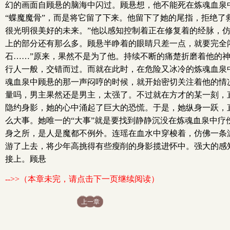
幻的画面自顾悬的脑海中闪过。顾悬想，他不能死在炼魂血泉
“蝶魔魔骨”，而是将它留了下来。他留下了她的尾指，拒绝
很光明很美好的未来。”他以感知控制着正在修复着的经脉，
上的部分还有那么多。顾悬半睁着的眼睛只差一点，就要完全
石……”原来，果然不是为了他。持续不断的痛楚折磨着他的
行人一般，交错而过。而就在此时，在危险又冰冷的炼魂血泉
魂血泉中顾悬的那一声闷哼的时候，就开始密切关注着他的情
量吗，男主果然还是男主，太强了。不过就在方才的某一刻，
隐约身影，她的心中涌起了巨大的恐慌。于是，她纵身一跃，
么大事。她唯一的“大事”就是要找到静静沉没在炼魂血泉中
身之所，是人是魔都不例外。连瑶在血水中穿梭着，仿佛一条
游了上去，将少年高挑得有些瘦削的身影揽进怀中。强大的感
接上。顾悬
-->>（本章未完，请点击下一页继续阅读）
上一章