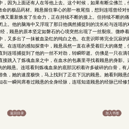
中，因为上面还有人在等他上去。这个时候，如果有断尘佛兰，
了救命的极品药材。顾悬握住掌心的那一枚尾指，想到连瑶曾经对
仿佛又重新焕发了生命力，正在持续不断的接上。但持续不断的
闭上。他的脑海中又浮现了那日他偶然捕捉到的沈长松与连瑶的
神经，顾悬的原本坚定如磐石的心境突然出现了一丝裂痕。微睁
中，又多出了一抹被血染红的纯白之色。在意识即将完全沉寂的
况。在连瑶的感知探查中，顾悬虽然一直在承受着巨大的痛楚，
直到连瑶捕捉到了他的一丝不对劲，转瞬即逝。仿佛是一只在滴
直接跳入了炼魂血泉之中，在血水的包裹里寻找着顾悬的身影。
疗伤的顾悬。连瑶看到炼魂血泉的底部沉积着许多破碎的白骨，有
游鱼，她的速度极快，马上找到了正在下沉的顾悬。她看到顾悬
知在一瞬间席卷过顾悬的全身经脉，连瑶知道顾悬的经脉已经修
返回目录
加入书签