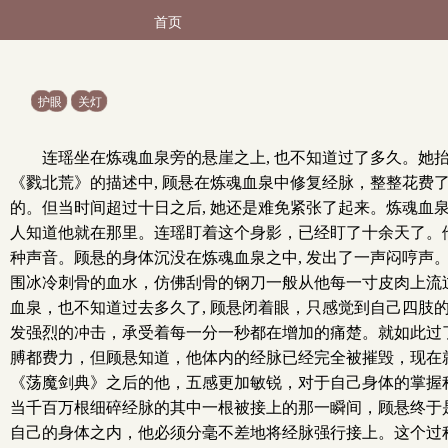
首页
护眼
关灯
连瑶坐在炼魂血泉旁的悬崖之上, 也不知道过了多久。
《戮北荒》的描述中, 顾悬在炼魂血泉中修复经脉，整整花费
的。但当时间超过十日之后, 她还是难免紧张了起来。炼魂血
人知道他就在那里。连瑶盯着这个身影，已经盯了十余天了。他安
种声音。顾悬的身体沉没在炼魂血泉之中, 发出了一声闷哼声
围冰冷刺骨的血水，仿佛刮骨的钢刀一般从他每一寸皮肉上流
血泉，也不知道过去多久了, 顾悬闭着眼，只感觉到自己四
发强烈的冲击，承受着每一分一秒都在增加的痛楚。就如此过
膊都费力，但顾悬知道，他体内的经脉已经完全被摧毁，现在
《荡魔剑典》之后的他，五感更加敏锐，对于自己身体的掌握
当千百万根细碎经脉的其中一根被接上的那一瞬间，顾悬终于
自己的身体之内，他必须分毫不差地将经脉强行接上。这个过