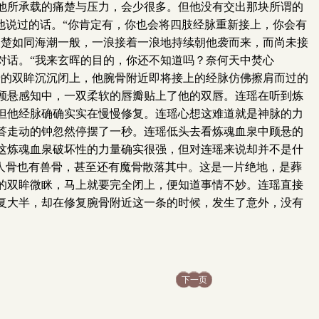
他所承载的痛楚与压力，会少很多。但他没有交出那块所谓的
他说过的话。“你肯定有，你也会将四肢经脉重新接上，你会有
痛楚如同海潮一般，一浪接着一浪地持续朝他袭而来，而尚未接
对话。“我来玄晖的目的，你还不知道吗？奈何天中焚心
着的双眸沉沉闭上，他腕骨附近即将接上的经脉仿佛擦肩而过的
顾悬感知中，一双柔软的唇瓣贴上了他的双唇。连瑶在听到炼
但他经脉确确实实在慢慢修复。连瑶心想这难道就是神脉的力
答走动的钟忽然停摆了一秒。连瑶低头去看炼魂血泉中顾悬的
这炼魂血泉破坏性的力量确实很强，但对连瑶来说却并不是什
人骨也有兽骨，甚至还有魔骨散落其中。这是一片绝地，是葬
的双眸微眯，马上就要完全闭上，便知道事情不妙。连瑶直接
复大半，却在修复腕骨附近这一条的时候，发生了意外，没有
下一页