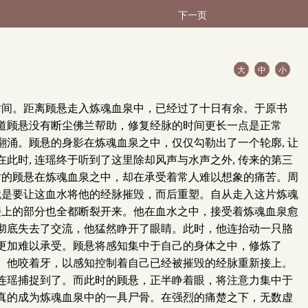
下一页
大
中
小
时间。距离顾悬走入炼魂血泉中，已经过了十日有余。于原书
知道顾悬没有断尘佛兰帮助，修复经脉的时间更长一点是正常
翻涌。顾悬的身影在炼魂血泉之中，仅仅勾勒出了一个轮廓, 让
此时, 连瑶终于听到了这里除却风声与水声之外, 传来的第三
此时的顾悬在炼魂血泉之中，却在承受着常人难以想象的痛苦。周
就是要让这血水将他的经脉摧毁，而后重塑。自从走入这片炼魂
接上的部分也全都断裂开来。他在血水之中，接受着炼魂血泉愈
彻底失去了交流，他猛然睁开了眼睛。此时，他连抬动一只胳
更加难以承受。顾悬将感知集中于自己的身体之中，修炼了
。他咬着牙，以感知控制着自己已经被摧毁的经脉重新接上。
连瑶捕捉到了。而此时的顾悬，正半睁着眼，将注意力集中于
真的成为炼魂血泉中的一具尸骨。在强烈的痛楚之下，无数虚