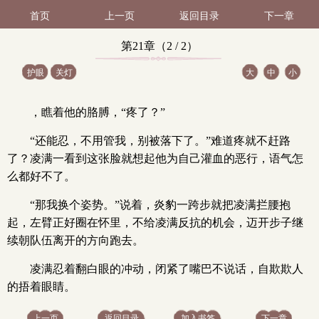
首页
上一页
返回目录
下一章
第21章（2 / 2）
护眼
关灯
大
中
小
，瞧着他的胳膊，“疼了？”
“还能忍，不用管我，别被落下了。”难道疼就不赶路
了？凌满一看到这张脸就想起他为自己灌血的恶行，语气怎
么都好不了。
“那我换个姿势。”说着，炎豹一跨步就把凌满拦腰抱
起，左臂正好圈在怀里，不给凌满反抗的机会，迈开步子继
续朝队伍离开的方向跑去。
凌满忍着翻白眼的冲动，闭紧了嘴巴不说话，自欺欺人
的捂着眼睛。
上一页
返回目录
加入书签
下一章